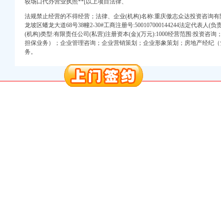
较场口代办营业执照**[以上项目法律、
法规禁止经营的不得经营；法律、企业(机构)名称:重庆傲志众达投资咨询有
龙坡区蟠龙大道68号38幢2-30#工商注册号:500107000144244法定代表人(负责
(机构)类型:有限责任公司(私营)注册资本(金)(万元):1000经营范围:投
册）
担保业务）；企业管理咨询；企业营销策划；企业形象策划；房地产经纪（
务。
册）
出口权）
册）
注册）
万 （增资）
册）
册）
出口权）
册）
注册）