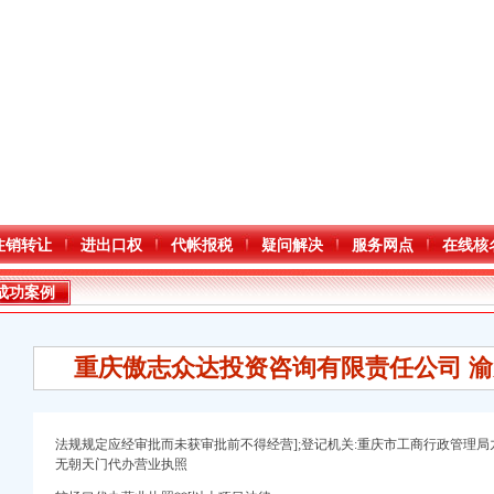
注销转让
进出口权
代帐报税
疑问解决
服务网点
在线核
成功案例
重庆傲志众达投资咨询有限责任公司 渝九
法规规定应经审批而未获审批前不得经营];登记机关:重庆市工商行政管理局
无朝天门代办营业执照
万 （增资）