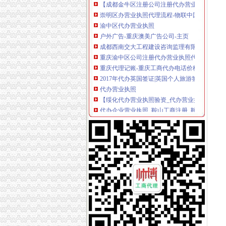
崇明区办营业执照代理流程-物联中国
渝中区代办营业执照
户外广告-重庆澳美广告公司-主页
成都西南交大工程建设咨询监理有限责任公司重
重庆渝中区公司注册代办营业执照代办_客集齐
重庆代理记账-重庆工商代办电话价格-重庆营业
2017年代办英国签证|英国个人旅游签证|英国商
代办营业执照
【绥化代办营业执照验资_代办营业执照税务登
代办企业营业执照_鞍山工商注册_鞍山列表网
深圳代办公司注册流程_办理营业执照多少钱_
代办营业执照|徐州代办公司注册-徐州福榉企业
代办营业执照找升平会计公司【今日推荐网】
渝中区较场口
求助大家渝中区较场口哪里有健身室-潮流消费
重庆茶室_重庆渝中区茶室_重庆渝中区茶室较
【2015年渝中区较场口社区卫生服务站新招聘信
楠天会：#突发#渝中区较场口得
【渝中区解放碑较场口得意世界对面精装大3房
大坪代办营业执照
重庆公司注册营业执照代办公司注销及变更