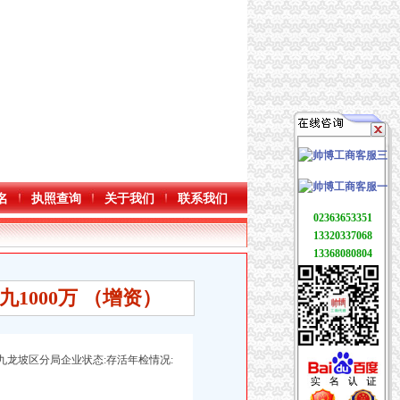
名
执照查询
关于我们
联系我们
02363653351
13320337068
13368080804
1000万 （增资）
九龙坡区分局企业状态:存活年检情况: