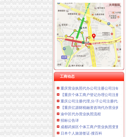
渝中区较场口
求助大家渝中区较场口哪里有健身室-潮流消费
重庆茶室_重庆渝中区茶室_重庆渝中区茶室较
【2015年渝中区较场口社区卫生服务站新招聘信
楠天会：#突发#渝中区较场口得
【渝中区解放碑较场口得意世界对面精装大3房
大坪代办营业执照
重庆公司注册营业执照代办公司注销及变更
工商动态
重庆营业执照代办公司注册公司注销及变更
【重庆个体工商户登记办理公司注册代办营业
重庆公司注册代理,分/子公司注册代办,重庆代
【重庆亿源财税融资咨询代办营业执照营业哪家
渝中区代办营业执照流程
招标公告详
成都武侯区个体工商户营业执照变更代理流程-
日本个人旅游签证-搜百科
【成都金牛区注册公司注册代办营业执照的流程