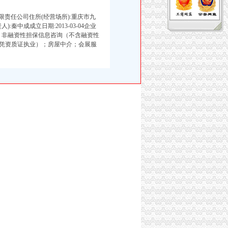
限责任公司住所(经营场所):重庆市九
人):秦中成成立日期:2013-03-04企业
资咨询；非融资性担保信息咨询（不含融资性
凭资质证执业）；房屋中介；会展服