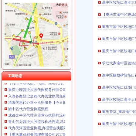
渝中区较场口渝亚大
【重庆市渝中区较场
重庆市渝中区较场口
渝中区较场口
【渝中区短租房】解放碑较场口家庭式酒店公寓_渝中区较场口日月光
重庆市渝中区较场口
渝中区较场口下回水沟1号房旁违章建筑_重庆市公开信箱
重庆渝中区较场口求合租
重庆市渝中区较场口
渝中区较场口新华路社区卫生服务站_地图_公交路线查询
【渝中区解放碑较场口得意世界对面精装大3房采】-渝中较场口易登网
求助大家渝中区较场
大坪代办营业执照
重庆沙坪坝#代理记账#公司注册#营业执照代办#代办执照-百姓网
渝中区解放碑较场口得
工商动态
【办理营业执照、代帐、税务代理、公司注册、可提供地址】-九龙坡
重庆办理营业执照代账税务代理公司注册可提供地址-直辖市重庆专利
渝中区较场口优质门
入渝备案登记全程代办营业执照免费代办-重庆58同城
清溪优惠代办营业执照服务【今日推荐网-东莞工商/税务/财务】
渝中区较场口渝亚大
渝中区代办营业执照流程
成都金牛区代理注册营业执照的流程及价格-成都便民网
重庆茶室_重庆渝中
青山代办营业执照流程价格咨询,武汉知名代办公司
代办天河区营业执照,办理营业执照流程,**广州华照-广州58同城
重庆市渝中区较场口
【重庆鑫茂财务管理有限公司2017新招聘信息】_聘网
招标公告详