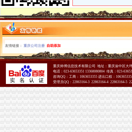
重庆办理营业执照代账税务代理公司注册可提供地址-直辖市重庆专利
入渝备案登记全程代办营业执照免费代办-重庆58同城
清溪优惠代办营业执照服务【今日推荐网-东莞工商/税务/财务】
渝中区代办营业执照流程
成都金牛区代理注册营业执照的流程及价格-成都便民网
青山代办营业执照流程价格咨询,武汉知名代办公司
代办天河区营业执照,办理营业执照流程,**广州华照-广州58同城
友情链接：
重庆公司注册
自助添加
【重庆鑫茂财务管理有限公司2017新招聘信息】_聘网
招标公告详
渝中区代办营业执照
重庆代理记账-重庆工商代办电话价格-重庆营业执照代办-重庆注册公司-
重庆帅博信息技术有限公司 地址：重庆渝中区大坪
电话：023-63653351 13368080804 传真：023-6365
渝中营业执照年检网上申报入口-滨州媒网
咨询QQ：工商：1063653355 进出口权：1063653355
重庆代理记账-重庆工商代办电话价格-重庆营业执照代办-重庆注册公司-
受理员QQ：22863164-3 22863164-4 22863164-5 228
配资资金合作-重庆泰麒投资有限公司-主页
51La
重庆天下缘姻介绍服务有限公司-主页
代办营业执照
广州代办营业执照-阿里巴巴专栏
【绥化代办营业执照验资_代办营业执照税务登记_代办个体营业执照】
天津代理记账-天津记账公司-天津代办营业执照-天津办照-亿兆财务
重庆公司注册、重庆代办营业执照、重庆代办公司
【莆田代办营业执照验资_代办营业执照税务登记_代办个体营业执照】