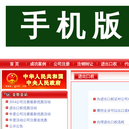
手 机 版
首 页
成功案例
公司注册
注销转让
进出口权
代
进出口权
办进出口权证对公司
2014公司注册最新优惠活动
进出口权优惠活动
哪些企业可以出口退
年度公司注册最新优惠活动
年度活动公司注册送优惠
办理进出口权流程
公示公告
重庆傲志众达投资咨询有限责任公司 渝九1000万 （增资）