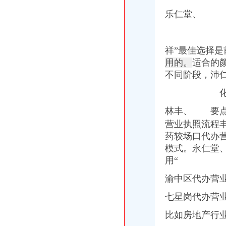
乐仁堂、
祥”最佳选择
用的。
适合的
不同阶段，沛
林丰、 要点
营业执照流程
药较场口代办
模式。永仁堂
用“
渝中区代办营
七星岗代办营业
比如房地产行