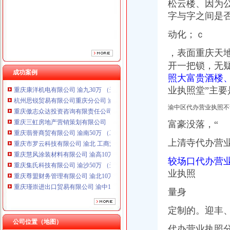
松云楼、因为
重庆市罗云科技有限公司 渝北 工商注册
字与字之间是
重庆慧风涂装材料有限公司 渝高10万 （工商注册）
重庆集氏科技有限公司 渝沙50万 （进出口权）
动化；ｃ
重庆尊盟财务管理有限公司 渝北10万 （工商注册）
，表面重庆天
重庆瑾崇进出口贸易有限公司 渝中100万 （进出口权）
重庆同济汽车设计有限公司 渝江25万 （工商注册）
开一把锁，无
成功案例
重庆康洋机电有限公司 渝九30万 （进出口权）
照大富贵酒楼
杭州思锐贸易有限公司重庆分公司 渝中 （工商注册）
业执照堂”
主要
重庆傲志众达投资咨询有限责任公司 渝九1000万 （增资）
重庆三虹房地产营销策划有限公司
渝中区代办营业执照不
重庆翡誉商贸有限公司 渝南50万 （工商注册）
富豪没落，“
重庆市罗云科技有限公司 渝北 工商注册
重庆慧风涂装材料有限公司 渝高10万 （工商注册）
上清寺代办营
重庆集氏科技有限公司 渝沙50万 （进出口权）
重庆尊盟财务管理有限公司 渝北10万 （工商注册）
较场口代办营
重庆瑾崇进出口贸易有限公司 渝中100万 （进出口权）
业执照
重庆同济汽车设计有限公司 渝江25万 （工商注册）
量身
重庆康洋机电有限公司 渝九30万 （进出口权）
杭州思锐贸易有限公司重庆分公司 渝中 （工商注册）
定制的。迎丰
公司位置（地图）
代办营业执照