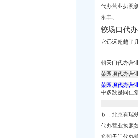
代办营业执照
永丰、
较场口代办
它远远超越了
朝天门代办营业
菜园坝代办营
菜园坝代办营
中多数是同仁
ｂ，北京有瑞
代办营业执照
多朝天门代办