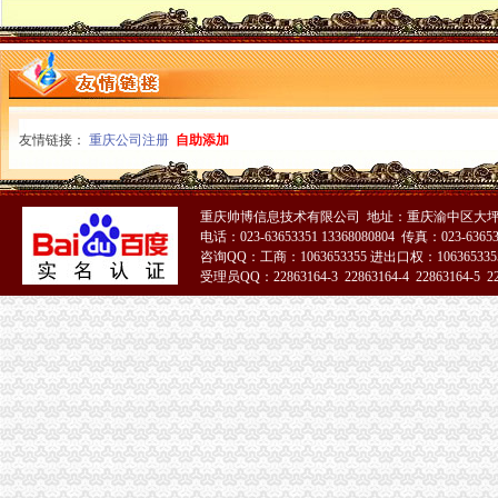
友情链接：
重庆公司注册
自助添加
重庆帅博信息技术有限公司 地址：重庆渝中区大坪
电话：023-63653351 13368080804 传真：023-6365
咨询QQ：工商：1063653355 进出口权：1063653355
受理员QQ：22863164-3 22863164-4 22863164-5 228
51La