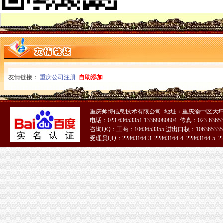
重庆公司注册代理,分/子公司注册代办,重庆代理工商注册营业执照变
【重庆个体工商户登记办理公司注册代办营业执照】重庆营业执照
重庆代办营业执照自营进出口权
入渝备案登记全程代办营业执照免费代办-重庆58同城
渝中区代办营业执照流程
滨海新区代办营业执照的流程_天津珺晨企业管理咨询有限公司
代办申请一般纳税人营业执照流程价格|代办申请一般纳税人营业执照流
专业财务外包服务机构|代理记账|代理记帐|财务咨询|会计派遣|公司执
友情链接：
重庆公司注册
自助添加
【武汉青山区代办营业执照流程价格咨询,青山知名代办】-武昌青山
北京代办丰台区物流公司营业执照的流程-企汇网
渝中区代办营业执照
重庆帅博信息技术有限公司 地址：重庆渝中区大坪
重庆代理记账-重庆工商代办电话价格-重庆营业执照代办-重庆注册公司-
电话：023-63653351 13368080804 传真：023-6365
重庆渝中区代办一个个体营业执照多少钱_重庆吧_百度贴吧
咨询QQ：工商：1063653355 进出口权：1063653355
受理员QQ：22863164-3 22863164-4 22863164-5 228
重庆天下缘姻介绍服务有限公司-主页
【58同城】重庆九龙坡石坪桥工商注册_公司注册代理_代办注册公司价
51La
天涯律网_拆迁争议代理词
代办营业执照
代办营业执照|徐州代办公司注册-徐州福榉企业管理咨询
【58同城】中山代办营业执照
【临沂代办营业执照验资_代办营业执照税务登记_代办个体营业执照】
【承德代办工商营业执照-个体营业执照-代理记账】-承德易登网