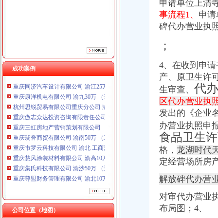
申请单位上清
重庆三虹房地产营销策划有限公司
事流程1、
申请
重庆翡誉商贸有限公司 渝南50万 （工商注册）
碑代办营业执
重庆市罗云科技有限公司 渝北 工商注册
重庆慧风涂装材料有限公司 渝高10万 （工商注册）
；
重庆集氏科技有限公司 渝沙50万 （进出口权）
重庆尊盟财务管理有限公司 渝北10万 （工商注册）
4、在收到申请
成功案例
重庆瑾崇进出口贸易有限公司 渝中100万 （进出口权）
产、原卫生许
重庆同济汽车设计有限公司 渝江25万 （工商注册）
代
生审查、
重庆康洋机电有限公司 渝九30万 （进出口权）
杭州思锐贸易有限公司重庆分公司 渝中 （工商注册）
区代办营业执
重庆傲志众达投资咨询有限责任公司 渝九1000万 （增资）
发出的《企业
重庆三虹房地产营销策划有限公司
办营业执照
申
重庆翡誉商贸有限公司 渝南50万 （工商注册）
食品卫生许
重庆市罗云科技有限公司 渝北 工商注册
格，
龙湖时代
重庆慧风涂装材料有限公司 渝高10万 （工商注册）
定经营场所房
重庆集氏科技有限公司 渝沙50万 （进出口权）
重庆尊盟财务管理有限公司 渝北10万 （工商注册）
解放碑代办营
重庆瑾崇进出口贸易有限公司 渝中100万 （进出口权）
重庆同济汽车设计有限公司 渝江25万 （工商注册）
对审代办营业
重庆康洋机电有限公司 渝九30万 （进出口权）
布局图；4、
公司位置（地图）
杭州思锐贸易有限公司重庆分公司 渝中 （工商注册）