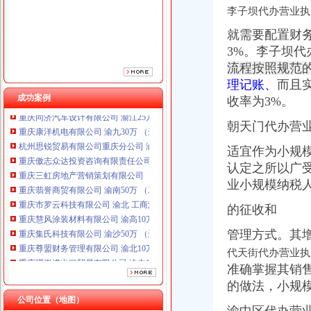
重庆三虹房地产营销策划有限公司
李子坝代办营业执
重庆翡誉商贸有限公司 渝南50万 （工商注册）
重庆市罗云科技有限公司 渝北 工商注册
就需要配置财
重庆慧风涂装材料有限公司 渝高10万 （工商注册）
3%。
李子坝代
重庆集氏科技有限公司 渝沙50万 （进出口权）
流程按照规范
重庆尊盟财务管理有限公司 渝北10万 （工商注册）
理记账、
而且
重庆瑾崇进出口贸易有限公司 渝中100万 （进出口权）
成功案例
收率为3%。
重庆同济汽车设计有限公司 渝江25万 （工商注册）
重庆康洋机电有限公司 渝九30万 （进出口权）
朝天门代办营
杭州思锐贸易有限公司重庆分公司 渝中 （工商注册）
重庆傲志众达投资咨询有限责任公司 渝九1000万 （增资）
适宜作为小规
重庆三虹房地产营销策划有限公司
认定之所以广
重庆翡誉商贸有限公司 渝南50万 （工商注册）
业小规模纳税
重庆市罗云科技有限公司 渝北 工商注册
重庆慧风涂装材料有限公司 渝高10万 （工商注册）
的征收和
重庆集氏科技有限公司 渝沙50万 （进出口权）
管理方式。其
重庆尊盟财务管理有限公司 渝北10万 （工商注册）
重庆瑾崇进出口贸易有限公司 渝中100万 （进出口权）
代天街代办营业执
重庆同济汽车设计有限公司 渝江25万 （工商注册）
准确掌握其销
重庆康洋机电有限公司 渝九30万 （进出口权）
的做法，小规
杭州思锐贸易有限公司重庆分公司 渝中 （工商注册）
公司位置（地图）