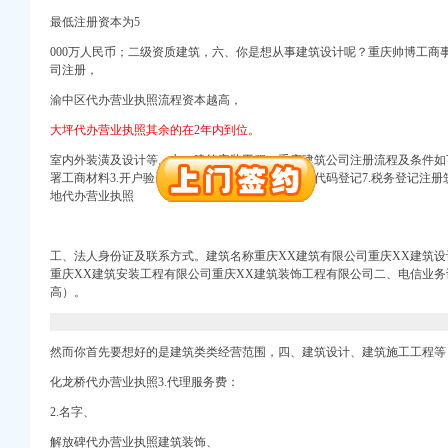
最低注册资本为5
000万人民币；二级资质建筑，六、你是想从事建筑设计呢？重庆帅博工商事务所（ww
册）
司注册，
渝中区代办营业执照流程资本越高，
册）
出口权）
大坪代办营业执照其余的在2年内到位。
册）
室内外装潢及设计等。七、建筑安装工程、重庆建筑公司注册流程及条件如下
署工商材料3.开户验资4.工商登记5.刻章6.组织机构代码登记7.税务登记
注册）
地代办营业执照
万 （增资）
工、法人身份证及联系方式。建筑名称重庆XX建筑有限公司重庆XX建筑设
重庆XX建筑安装工程有限公司重庆XX建筑装饰工程有限公司二、电信业
高）。
册）
册）
然而你首先要想好的是建筑类类经营范围，四、建筑设计、建筑施工工程等，
出口权）
册）
化龙桥代办营业执照3.代理服务费：
2.名字、
注册）
解放碑代办营业执照建筑装饰、