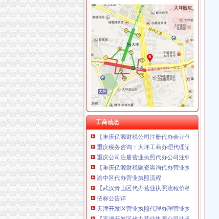
渝中区较场口
重庆市渝中区较场口粮店
重庆市渝中区较场口三段生活服务站
重庆市渝中区较场口到大坪的车坐哪路车？_搜
渝中区较场口优质门面,不要转让费了-重庆搜狐
楠天会：#突发#渝中区较场口得
大坪代办营业执照
专业代理黄埔区代办公司营业执照一般纳税人申
工商动态
【重庆亿源财税公司注册代办会计代理营业执照
重庆税务咨询：大坪工商办理代理记账税务咨询
重庆公司注册营业执照代办公司注销及变更
【重庆亿源财税融资咨询代办营业执照营业哪家
渝中区代办营业执照流程
【武汉青山区代办营业执照流程价格咨询,青山
招标公告详
天津开发区营业执照代理办理营业执照流程
【平湖开发区代办营业执照公司注册流程须知】