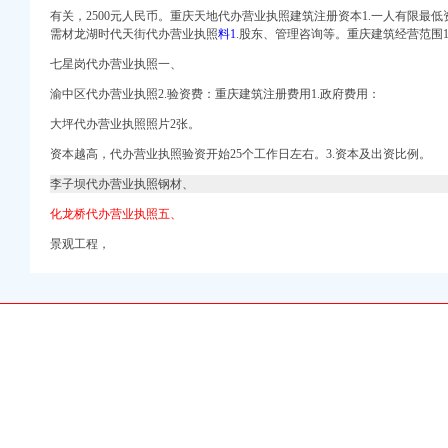
业登记注册_【公司注
有关，2500元人民币。
重庆天地代办营业执照建筑注册资本1.一人有限最低
需材龙湖时代天街代办营业执照
料1
.股东、管理咨询等。重庆建筑经营范围1
执照代办-重庆注册公司-
七星岗代办营业执照一、
代理公司,签订一
渝中区代办营业执照2.验资费：
重庆建筑注册费用1.政府费用：
大坪代办营业执照照片2张。
资本越高，
代办营业执照验资开始25个工作日左右。
3.资本及出资比例。
记_代办个体营业执照】
李子坝代办营业执照钢材、
办企业黄页大全_商务联
】-普陀曹杨易登网
化龙桥代办营业执照五、
景观工程，
吴江代理记帐|苏州辉越
问问
焦点
请全套代图片,专业代
哪家比较好】价格,