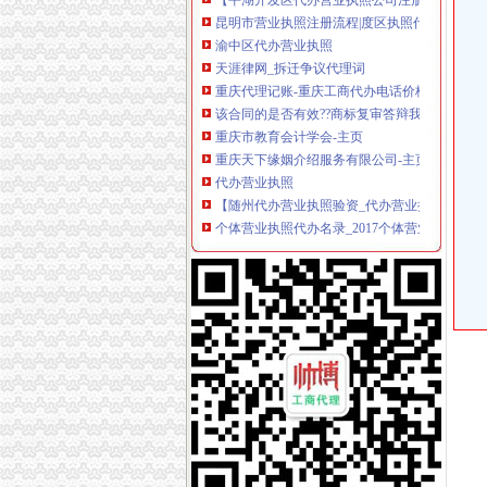
昆明市营业执照注册流程|度区执照代办-正然企
渝中区代办营业执照
天涯律网_拆迁争议代理词
重庆代理记账-重庆工商代办电话价格-重庆营业
该合同的是否有效??商标复审答辩我要跟某商标
重庆市教育会计学会-主页
重庆天下缘姻介绍服务有限公司-主页
代办营业执照
【随州代办营业执照验资_代办营业执照税务登
个体营业执照代办名录_2017个体营业执照代
【普陀区代理注册公司/代办营业执照,专业高效
代办营业执照找升平会计公司【今日推荐网】
吴江注册公司|吴江公司注册|吴江代办营业执照|
渝中区较场口
重庆市渝中区较场口粮店
重庆市渝中区较场口三段生活服务站
重庆市渝中区较场口到大坪的车坐哪路车？_搜
渝中区较场口优质门面,不要转让费了-重庆搜狐
楠天会：#突发#渝中区较场口得
大坪代办营业执照
专业代理黄埔区代办公司营业执照一般纳税人申
【重庆亿源财税公司注册代办会计代理营业执照