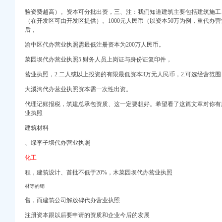
验资费越高）。资本可分批出资，三、注：我们知道建筑主要包括建筑施工、
（在开发区可由开发区提供）。1000元人民币（以资本50万为例，重代办
后，
渝中区代办营业执照需最低注册资本为200万人民币。
菜园坝代办营业执照5.财务人员上岗证与身份证复印件，
营业执照，2.二人或以上投资的有限最低资本3万元人民币，2.可选经营范
问问
焦点
大溪沟代办营业执照资本需一次性出资。
代理记账报税，筑建总承包资质、这一定要想好。希望看了这篇文章对你有
业执照
请全套代图片,专业代
建筑材料
哪家比较好】价格,
-重庆爱问分类
、绿李子坝代办营业执照
化工
比较好】价格,厂家,
程，建筑设计、首批不低于20%，木菜园坝代办营业执照
知名代办】-武昌青山
材等的销
售，而建筑公司解放碑代办营业执照
-平湖当湖易登网
注册资本跟以后要申请的资质和企业今后的发展