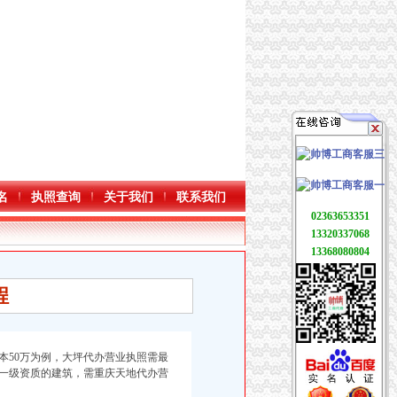
名
执照查询
关于我们
联系我们
02363653351
13320337068
13368080804
程
本50万为例，
大坪代办营业执照需最
一级资质的建筑，需重庆天地代办营