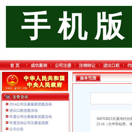
手 机 版
首 页
成功案例
公司注册
注销转让
进出口权
代
服务范围
2014公司注册最新优惠活动
进出口权优惠活动
年度公司注册最新优惠活动
重庆傲志众达投资咨询有限责任公司 渝九1000万 （增资）
360763823大溪沟
年度活动公司注册送优惠
23-16（大坪车站旁
重庆三虹房地产营销策划有限公司
公示公告
重庆翡誉商贸有限公司 渝南50万 （工商注册）