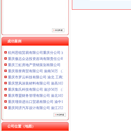
重庆市罗云科技有限公司 渝北 工商注册
重庆慧风涂装材料有限公司 渝高10万 （工商注册）
重庆集氏科技有限公司 渝沙50万 （进出口权）
重庆尊盟财务管理有限公司 渝北10万 （工商注册）
重庆瑾崇进出口贸易有限公司 渝中100万 （进出口权）
重庆同济汽车设计有限公司 渝江25万 （工商注册）
成功案例
重庆康洋机电有限公司 渝九30万 （进出口权）
杭州思锐贸易有限公司重庆分公司 渝中 （工商注册）
重庆傲志众达投资咨询有限责任公司 渝九1000万 （增资）
重庆三虹房地产营销策划有限公司
重庆翡誉商贸有限公司 渝南50万 （工商注册）
重庆市罗云科技有限公司 渝北 工商注册
重庆慧风涂装材料有限公司 渝高10万 （工商注册）
重庆集氏科技有限公司 渝沙50万 （进出口权）
重庆尊盟财务管理有限公司 渝北10万 （工商注册）
重庆瑾崇进出口贸易有限公司 渝中100万 （进出口权）
重庆同济汽车设计有限公司 渝江25万 （工商注册）
重庆康洋机电有限公司 渝九30万 （进出口权）
杭州思锐贸易有限公司重庆分公司 渝中 （工商注册）
公司位置（地图）