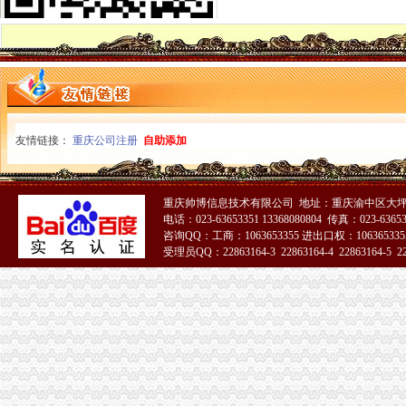
【增城代办注册公司增城代办公司营业执照】价格,厂家,图片,公司
【重庆亿源财税公司注册代办会计代理营业执照哪家比较好】价格,
渝中区代办营业执照流程
注销公司营业执照-110网免费律咨询
高新区代办营业执照地址及流程-河南融宜信
招标公告详
日本签证攻略,签证办理流程（如何办理日本签证、各城市日本使馆地
友情链接：
共育平台招商_宝贝在手家校共育平台加盟_宝贝在手家校共育平台代
重庆公司注册
自助添加
渝中区代办营业执照
江运|海运|江海联运-重庆航洋国际货运代理有限公司
重庆市教育会计学会-主页
重庆帅博信息技术有限公司 地址：重庆渝中区大坪
该合同的是否有效??商标复审答辩我要跟某商标代理公司,签订一
电话：023-63653351 13368080804 传真：023-6365
配资资金合作-重庆泰麒投资有限公司-主页
咨询QQ：工商：1063653355 进出口权：1063653355
受理员QQ：22863164-3 22863164-4 22863164-5 228
【供应重庆时报广告折扣重庆时报广告代理折扣】-生意地
代办营业执照
51La
个体营业执照代办名录_2017个体营业执照代办企业黄页大全_商务联
【张掖代办营业执照验资_代办营业执照税务登记_代办个体营业执照】
【快速代办营业执照,专业代理记账】-公司注册-襄赶集网
清溪注册公司,塘厦注册公司,塘厦代办营业执照-东莞市宝捷企业登
邢台公司变更：工商代理工商注册代办营业执照-邢台爱问分类