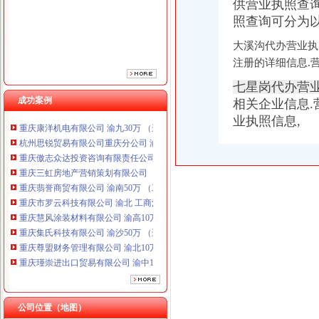
供营业执照查询
重庆翡誉商贸有限公司 渝南50万 （工商注册）
照查询可分为以
重庆市罗云科技有限公司 渝北 工商注册
重庆慧风涂装材料有限公司 渝高10万 （工商注册）
大溪沟代办营业执
重庆集氏科技有限公司 渝沙50万 （进出口权）
注册的详细信息.
重庆尊盟财务管理有限公司 渝北10万 （工商注册）
七星岗代办营业
重庆瑾崇进出口贸易有限公司 渝中100万 （进出口权）
成功案例
重庆同济汽车设计有限公司 渝江25万 （工商注册）
相关企业信息.
重庆康洋机电有限公司 渝九30万 （进出口权）
业执照信息,
杭州思锐贸易有限公司重庆分公司 渝中 （工商注册）
重庆傲志众达投资咨询有限责任公司 渝九1000万 （增资）
重庆三虹房地产营销策划有限公司
重庆翡誉商贸有限公司 渝南50万 （工商注册）
重庆市罗云科技有限公司 渝北 工商注册
重庆慧风涂装材料有限公司 渝高10万 （工商注册）
重庆集氏科技有限公司 渝沙50万 （进出口权）
重庆尊盟财务管理有限公司 渝北10万 （工商注册）
重庆瑾崇进出口贸易有限公司 渝中100万 （进出口权）
重庆同济汽车设计有限公司 渝江25万 （工商注册）
重庆康洋机电有限公司 渝九30万 （进出口权）
杭州思锐贸易有限公司重庆分公司 渝中 （工商注册）
公司位置（地图）