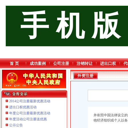
手 机 版
首 页
成功案例
公司注册
注销转让
进出口权
代
外资注册
2014公司注册最新优惠活动
进出口权优惠活动
年度公司注册最新优惠活动
并依照中国法律设立的
年度活动公司注册送优惠
他经济组织或个人以各
公示公告
重庆傲志众达投资咨询有限责任公司 渝九1000万 （增资）