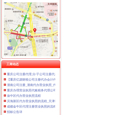
渝中区较场口
重庆市渝中区较场口到大坪的车坐哪路车？_搜问问
【2015年渝中区较场口社区卫生服务站新招聘信息_电话_地址】-赶
渝中区较场口餐厅办理消防验收
重庆市渝中区较场口到大坪的车坐哪路车？_搜问问
重庆渝中区较场口求合租
大坪代办营业执照
工商动态
【重庆个体工商户登记办理公司注册代办营业执照】重庆营业执照
重庆公司注册代理,分/子公司注册代办,重庆代理工商注册营业执照变
【重庆亿源财税公司注册代办会计代理营业执照哪家比较好】价格,
潼南公司注册_潼南代办营业执照_代理工商登记_分公司_个体户_办理
重庆办理营业执照代账税务代理公司注册可提供地址-直辖市重庆专利
渝中区代办营业执照流程
滨海新区代办营业执照的流程_天津珺晨企业管理咨询有限公司
成都金牛区代理注册营业执照的流程及价格-成都便民网
招标公告详
天津中心商务区代理工商营业执照注册公司流程和费用-商务-东风热线